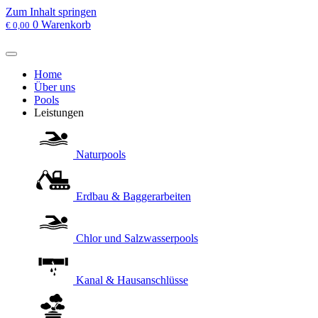
Zum Inhalt springen
0
Warenkorb
€
0,00
Home
Über uns
Pools
Leistungen
Naturpools
Erdbau & Baggerarbeiten
Chlor und Salzwasserpools
Kanal & Hausanschlüsse