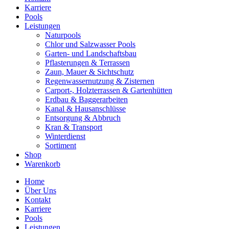
Karriere
Pools
Leistungen
Naturpools
Chlor und Salzwasser Pools
Garten- und Landschaftsbau
Pflasterungen & Terrassen
Zaun, Mauer & Sichtschutz
Regenwassernutzung & Zisternen
Carport-, Holzterrassen & Gartenhütten
Erdbau & Baggerarbeiten
Kanal & Hausanschlüsse
Entsorgung & Abbruch
Kran & Transport
Winterdienst
Sortiment
Shop
Warenkorb
Home
Über Uns
Kontakt
Karriere
Pools
Leistungen